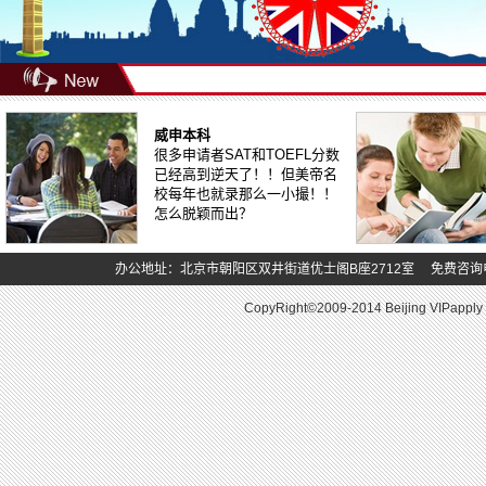
威申本科
很多申请者SAT和TOEFL分数
已经高到逆天了！！但美帝名
校每年也就录那么一小撮！！
怎么脱颖而出？
办公地址：北京市朝阳区双井街道优士阁B座2712室 免费咨询电话：400-
CopyRight©2009-2014 Beijing VIPapply