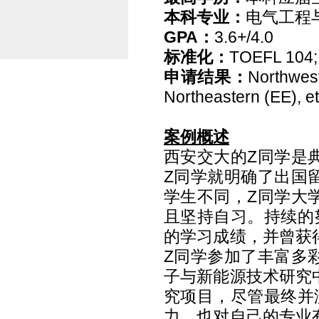
本科专业：
电气工程
GPA
：
3.6+/4.0
标准化：
TOEFL 104;
申请结果：
Northwest
Northeastern (EE), e
案例概述
西安交大的
Z
同学是
Z
同学就明确了出国
学生不同，
Z
同学大
且坚持自习。持续的
的学习成绩，并曾获
Z
同学参加了丰富多
子与新能源技术研究
究项目，尽管最终并
力，也对自己的专业