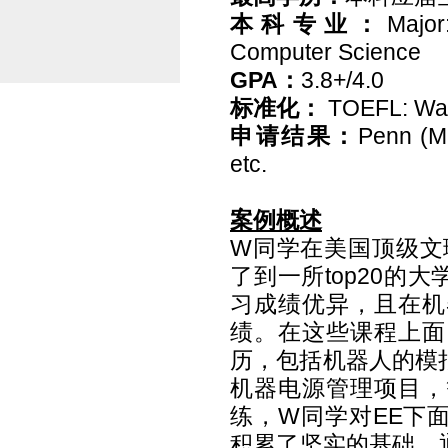
本科专业：
Major
Computer Science
GPA
：
3.8+/4.0
标准化：
TOEFL: Wai
申请结果：
Penn (M
etc.
案例概述
W
同学在美国顶级文
了到一所
top20
的大
习成绩优异，且在机
绩。在这些课程上面
历，包括机器人的模
机器电源管理项目，
练，
W
同学对
EE
下
积累了坚实的基础。