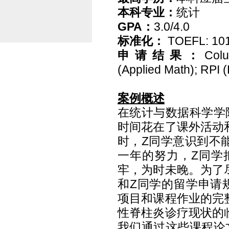
本科专业：
统计
GPA
：
3.0/4.0
标准化：
TOEFL: 101
申请结果：
Colu
(Applied Math); RPI (
案例概述
在统计与数据科学学
时间花在了课外活动
时，
Z
同学意识到不
一年的努力，
Z
同学
牢，为时未晚。为了
和
Z
同学的留学申请
项目和课程作业的完
性脊柱炎诊疗现状的
我们通过这些课程论