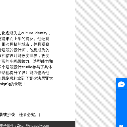
文化逐渐失去
culture identity
，
这是形而上学的提及。他还观
，那么拥挤的城市，并且观察
看建筑的设计师，他想成为的
直相信设计能改变世界，改变
丰富的空间想象力、造型能力和
多个建筑设计
studio
参与了具体
帮助他提升了设计能力也给他
们最终顺利拿到了宾夕法尼亚大
sign))
的录取！
载或抄袭，违者必究。
)
：Zixun@vipapply.com