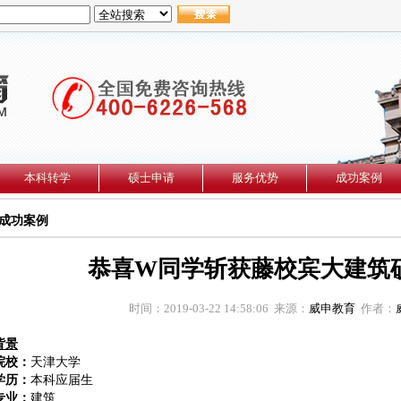
本科转学
硕士申请
服务优势
成功案例
成功案例
恭喜W同学斩获藤校宾大建筑
时间：2019-03-22 14:58:06 来源：
威申教育
作者：
背景
院校：
天津大学
学历：
本科应届生
专业：
建筑