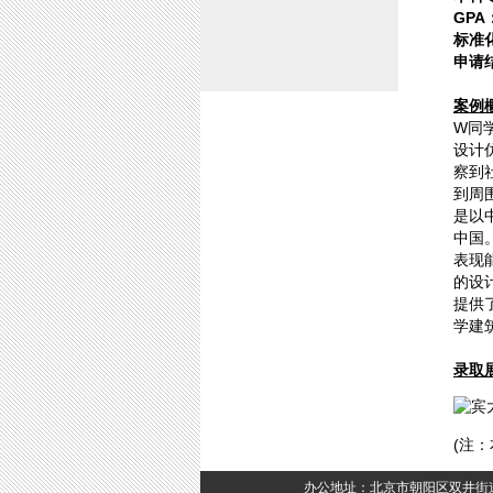
GPA
标准
申请
案例
W
同
设计
察到
到周
是以
中国
表现
的设
提供
学建
录取
(
注：
办公地址：北京市朝阳区双井街道优士阁