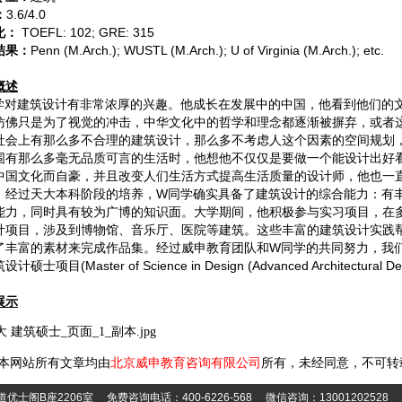
：
3.6/4.0
化：
TOEFL: 102; GRE: 315
结果：
Penn (M.Arch.); WUSTL (M.Arch.); U of Virginia (M.Arch.); etc.
概述
学对建筑设计有非常浓厚的兴趣。他成长在发展中的中国，他看到他们的
仿佛只是为了视觉的冲击，中华文化中的哲学和理念都逐渐被摒弃，或者
社会上有那么多不合理的建筑设计，那么多不考虑人这个因素的空间规划
围有那么多毫无品质可言的生活时，他想他不仅仅是要做一个能设计出好
中国文化而自豪，并且改变人们生活方式提高生活质量的设计师，他也一
。经过天大本科阶段的培养，
W
同学确实具备了建筑设计的综合能力：有
能力，同时具有较为广博的知识面。大学期间，他积极参与实习项目，在
计项目，涉及到博物馆、音乐厅、医院等建筑。这些丰富的建筑设计实践
了丰富的素材来完成作品集。经过威申教育团队和
W
同学的共同努力，我
筑设计硕士项目
(Master of Science in Design (Advanced Architectural De
展示
本网站所有文章均由
北京威申教育咨询有限公司
所有，未经同意，不可转
B座2206室 免费咨询电话：400-6226-568 微信咨询：13001202528 电子邮件